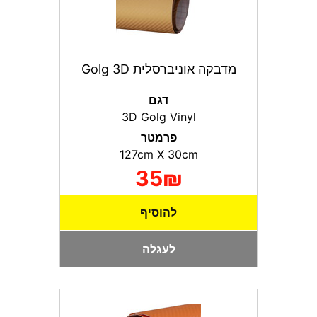
מדבקה אוניברסלית Golg 3D
דגם
3D Golg Vinyl
פרמטר
127сm X 30сm
35₪
להוסיף
לעגלה