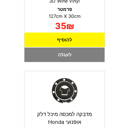
3D Wine Vinyl
פרמטר
127сm X 30сm
35₪
להוסיף
לעגלה
מדבקה למכסה מיכל דלק
אופנועי Honda