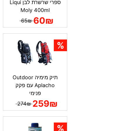
ספרי שרשרת לבן Liqui
Moly 400ml
60₪
65₪
תיק מימיה Outdoor
Aplacho עם פקק
פנימי
259₪
274₪