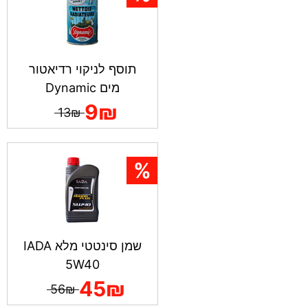
תוסף לניקוי רדיאטור
מים Dynamic
9₪
13₪
שמן סינטטי מלא IADA
5W40
45₪
56₪