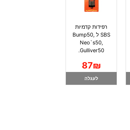
רפידות קדמיות
SBS ל Bump50,
Neo`s50,
Gulliver50.
87₪
לעגלה