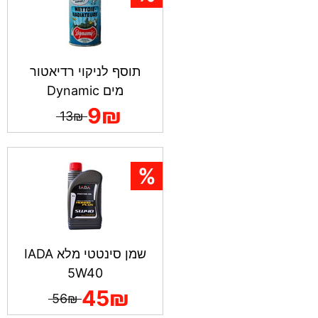
תוסף לניקוי רדיאטור
מים Dynamic
9₪
13₪
שמן סינטטי מלא IADA
5W40
45₪
56₪