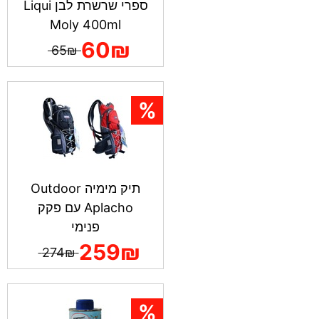
ספרי שרשרת לבן Liqui
Moly 400ml
60₪
65₪
תיק מימיה Outdoor
Aplacho עם פקק
פנימי
259₪
274₪