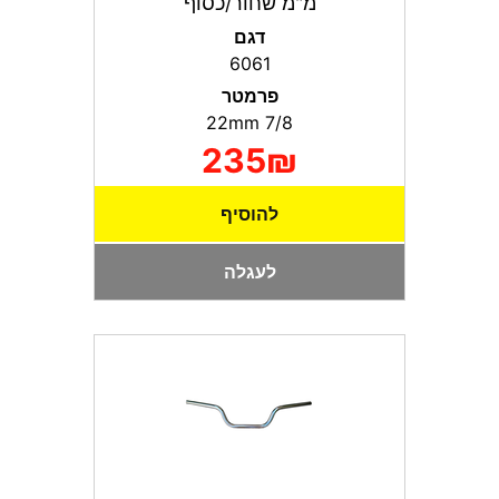
מ"מ שחור/כסוף
דגם
6061
פרמטר
7/8 22mm
235₪
להוסיף
לעגלה