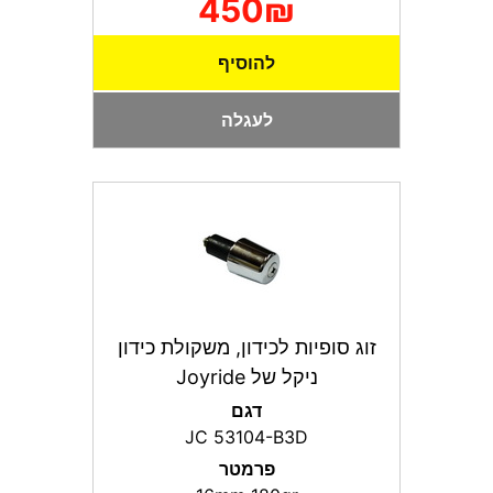
450₪
להוסיף
לעגלה
זוג סופיות לכידון, משקולת כידון
ניקל של Joyride
דגם
JC 53104-B3D
פרמטר