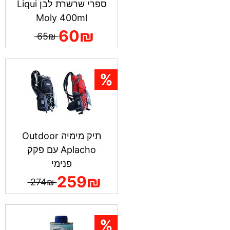
ספרי שרשרת לבן Liqui
Moly 400ml
60₪
65₪
תיק מימיה Outdoor
Aplacho עם פקק
פנימי
259₪
274₪