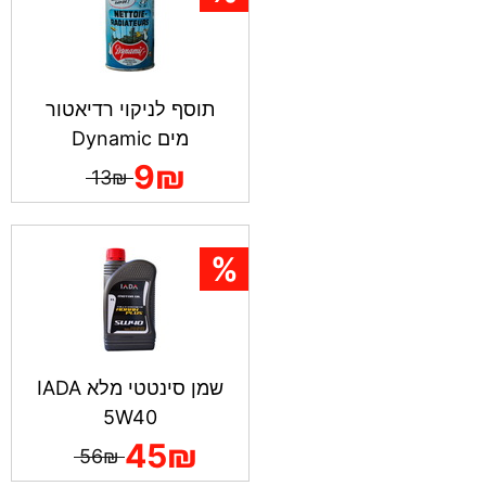
תוסף לניקוי רדיאטור
מים Dynamic
9₪
13₪
שמן סינטטי מלא IADA
5W40
45₪
56₪