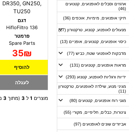
DR350, GN250,
ארגזים וסבלים לאופנועים, קטנועים
(46)
TU250
תיקי אופנועים, מימיות, אוכפים (36)
דגם
HifloFiltro 136
מנעולים לאופנוע, קטנוע, טרקטורון (27)
פרמטר
כיסוי אופנועים, קטנועים, אופניים (13)
Spare Parts
35₪
מדבקות לאופנועי שטח, כביש (77)
מראות אופנועים, קטנועים (131)
להוסיף
ידיות ורגליות לאופנוע, קטנוע (293)
לעגלה
מגיני מנוע, שילדה לאופנועים, טרקטורון
(11)
מוצרים
1
ל
3
(מתוך
3
מו
מגני רוח אופנועים, קטנועים (80)
צינורות, כבלים, חליפיים, מקורי (55)
אביזרים שונים לאופנועים (97)