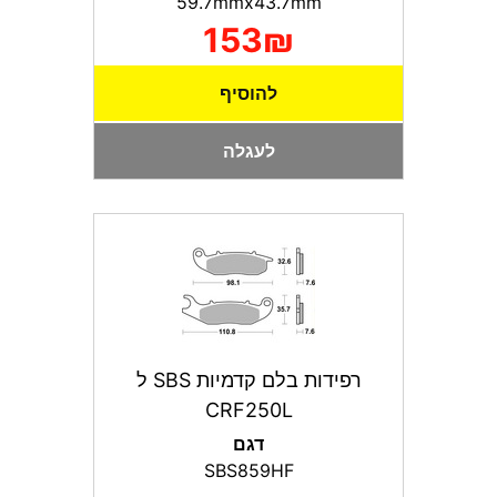
59.7mmx43.7mm
153₪
להוסיף
לעגלה
רפידות בלם קדמיות SBS ל
CRF250L
דגם
SBS859HF