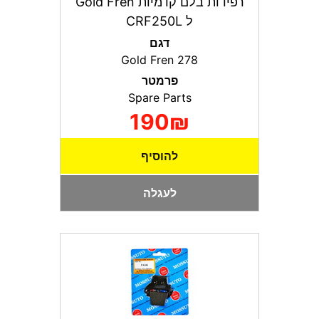
רפידות בלם קדמיות Gold Fren
ל CRF250L
דגם
Gold Fren 278
פרמטר
Spare Parts
190₪
להוסיף
לעגלה