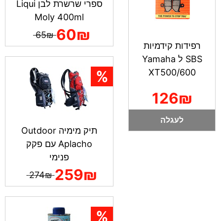
ספרי שרשרת לבן Liqui
Moly 400ml
60₪
65₪
רפידות קידמיות
SBS ל Yamaha
XT500/600
126₪
לעגלה
תיק מימיה Outdoor
Aplacho עם פקק
פנימי
259₪
274₪