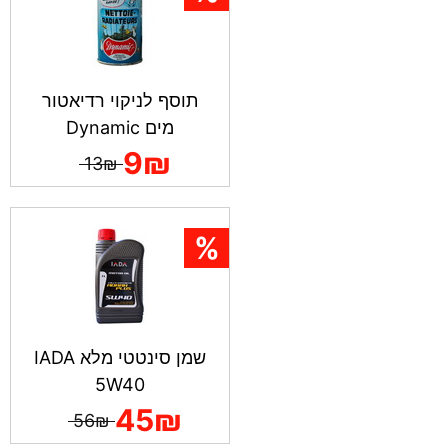
תוסף לניקוי רדיאטור
מים Dynamic
9₪
13₪
שמן סינטטי מלא IADA
5W40
45₪
56₪