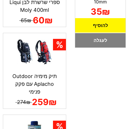
10mm
ספרי שרשרת לבן Liqui
35₪
Moly 400ml
60₪
65₪
להוסיף
לעגלה
תיק מימיה Outdoor
Aplacho עם פקק
פנימי
259₪
274₪