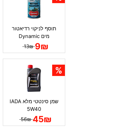
תוסף לניקוי רדיאטור
מים Dynamic
9₪
13₪
שמן סינטטי מלא IADA
5W40
45₪
56₪