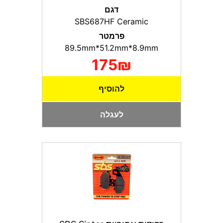
דגם
SBS687HF Ceramic
פרמטר
89.5mm*51.2mm*8.9mm
175₪
להוסיף
לעגלה