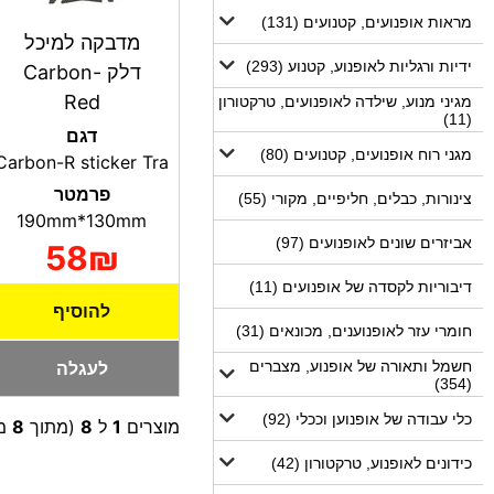
מראות אופנועים, קטנועים (131)
מדבקה למיכל
ידיות ורגליות לאופנוע, קטנוע (293)
דלק Carbon-
Red
מגיני מנוע, שילדה לאופנועים, טרקטורון
(11)
דגם
מגני רוח אופנועים, קטנועים (80)
Carbon-R sticker Tra
פרמטר
צינורות, כבלים, חליפיים, מקורי (55)
190mm*130mm
אביזרים שונים לאופנועים (97)
58₪
דיבוריות לקסדה של אופנועים (11)
להוסיף
חומרי עזר לאופנוענים, מכונאים (31)
חשמל ותאורה של אופנוע, מצברים
לעגלה
(354)
כלי עבודה של אופנוען וככלי (92)
מוצרים
1
ל
8
(מתוך
8
מו
כידונים לאופנוע, טרקטורון (42)