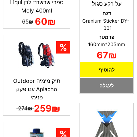
ספרי שרשרת לבן Liqui
על רקע סגול
Moly 400ml
דגם
60₪
Cranium Sticker DY-
65₪
001
פרמטר
160mm*205mm
67₪
להוסיף
תיק מימיה Outdoor
לעגלה
Aplacho עם פקק
פנימי
259₪
274₪