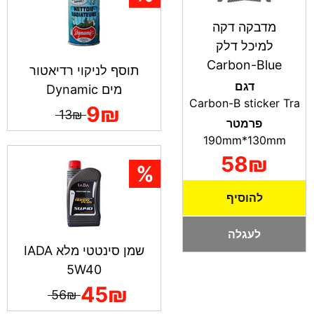
מדבקה דקה
למיכל דלק
Carbon-Blue
תוסף לניקוי רדיאטור
דגם
מים Dynamic
Carbon-B sticker Tra
9₪
13₪
פרמטר
190mm*130mm
58₪
להוסיף
לעגלה
שמן סינטטי מלא IADA
5W40
45₪
56₪