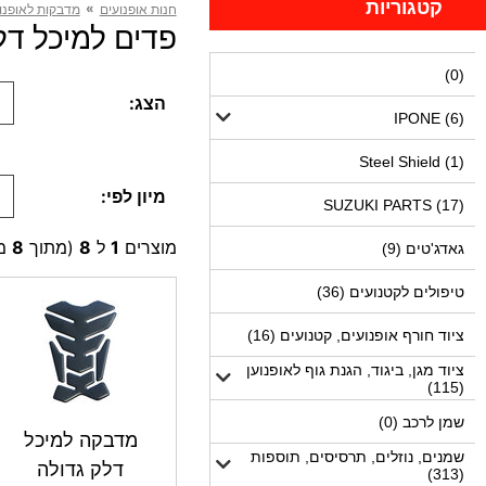
קטגוריות
»
חנות אופנועים
מדבקות לאופנו
פדים למיכל דלק (8 מו
(0)
הצג:
IPONE (6)
Steel Shield (1)
מיון לפי:
SUZUKI PARTS (17)
מוצרים
1
ל
8
(מתוך
8
מו
גאדג'טים (9)
טיפולים לקטנועים (36)
ציוד חורף אופנועים, קטנועים (16)
ציוד מגן, ביגוד, הגנת גוף לאופנוען
(115)
שמן לרכב (0)
מדבקה למיכל
שמנים, נוזלים, תרסיסים, תוספות
דלק גדולה
(313)