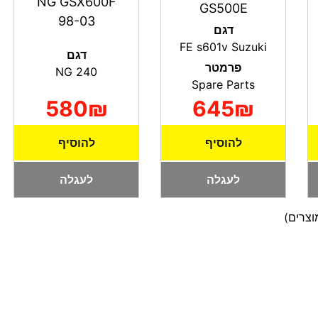
NG GSX600F
GS500E
98-03
דגם
FE s601v Suzuki
דגם
פרמטר
NG 240
Spare Parts
580₪
645₪
להוסיף
להוסיף
לעגלה
לעגלה
צרים)