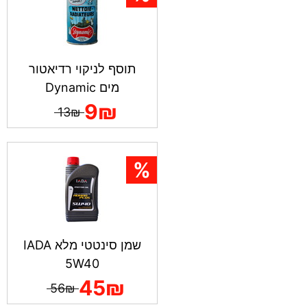
תוסף לניקוי רדיאטור
מים Dynamic
9₪
13₪
שמן סינטטי מלא IADA
5W40
45₪
56₪