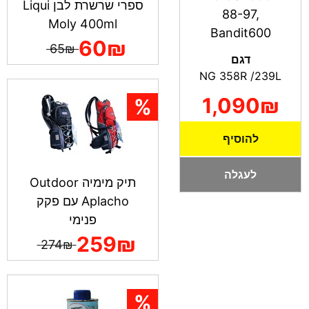
ספרי שרשרת לבן Liqui
88-97,
Moly 400ml
Bandit600
60₪
65₪
דגם
NG 358R /239L
1,090₪
להוסיף
לעגלה
תיק מימיה Outdoor
Aplacho עם פקק
פנימי
259₪
274₪