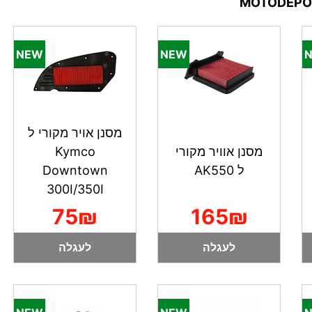
מסנן אויר מקורי ל
מסנן אוויר מקורי
Kymco
ל AK550
Downtown
300I/350I
75₪
165₪
לעגלה
לעגלה