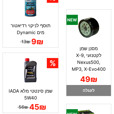
תוסף לניקוי רדיאטור
מים Dynamic
9₪
13₪
מסנן שמן
לקטנועי X-9,
Nexus500,
MP3, X-Evo400
49₪
לעגלה
שמן סינטטי מלא IADA
5W40
45₪
56₪