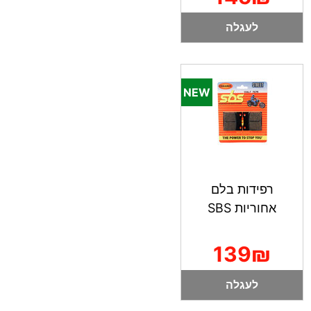
לעגלה
רפידות בלם
אחוריות SBS
139₪
לעגלה