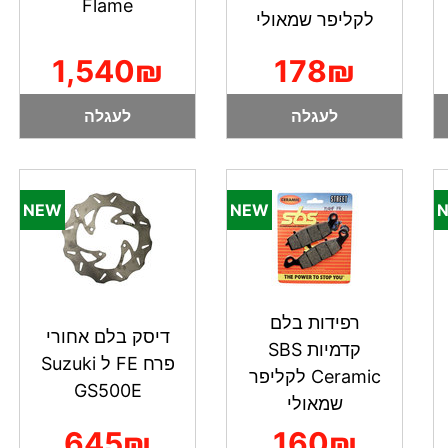
Flame
לקליפר שמאולי
1,540₪
178₪
לעגלה
לעגלה
רפידות בלם
דיסק בלם אחורי
קדמיות SBS
פרח FE ל Suzuki
Ceramic לקליפר
GS500E
שמאולי
645₪
160₪