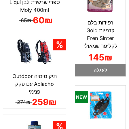
ספרי שרשרת לבן Liqui
Moly 400ml
60₪
65₪
רפידות בלם
קדמיות Gold
Fren Sinter
לקליפר שמאולי
145₪
לעגלה
תיק מימיה Outdoor
Aplacho עם פקק
פנימי
259₪
274₪