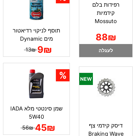
רפידות בלם
קידמיות
Mossuto
תוסף לניקוי רדיאטור
88₪
מים Dynamic
9₪
13₪
לעגלה
שמן סינטטי מלא IADA
5W40
45₪
דיסק קידמי צף
56₪
Braking Wave