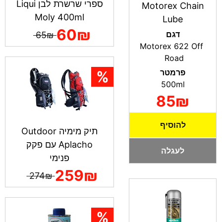
ספרי שרשרת לבן Liqui
Motorex Chain
Moly 400ml
Lube
60₪
דגם
65₪
Motorex 622 Off
Road
פרמטר
500ml
85₪
להוסיף
תיק מימיה Outdoor
Aplacho עם פקק
לעגלה
פנימי
259₪
274₪