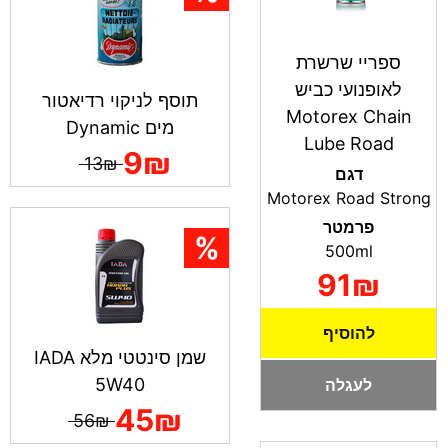
ספריי שרשרת
לאופנועי כביש
תוסף לניקוי רדיאטור
Motorex Chain
מים Dynamic
Lube Road
9₪
13₪
דגם
Motorex Road Strong
פרמטר
500ml
91₪
להוסיף
שמן סינטטי מלא IADA
5W40
לעגלה
45₪
56₪