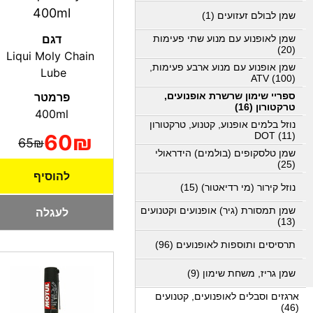
400ml
שמן לבולם זעזועים (1)
דגם
שמן לאופנוע עם מנוע שתי פעימות
(20)
Liqui Moly Chain
שמן אופנוע עם מנוע ארבע פעימות,
Lube
ATV (100)
ספריי שימון שרשרת אופנועים,
פרמטר
טרקטורון (16)
400ml
נוזל בלמים אופנוע, קטנוע, טרקטורון
DOT (11)
60₪
65₪
שמן טלסקופים (בולמים) הידראולי
(25)
להוסיף
נוזל קירור (מי רדיאטור) (15)
שמן תמסורת (גיר) אופנועים וקטנועים
לעגלה
(13)
תרסיסים ותוספות לאופנועים (96)
שמן גריז, משחת שימון (9)
ארגזים וסבלים לאופנועים, קטנועים
(46)