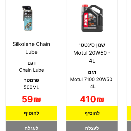
Silkolene Chain
שמן סינטטי
Lube
Motul 20W50 -
4L
דגם
Chain Lube
דגם
Motul 7100 20W50
פרמטר
4L
500ML
410₪
59₪
להוסיף
להוסיף
לעגלה
לעגלה