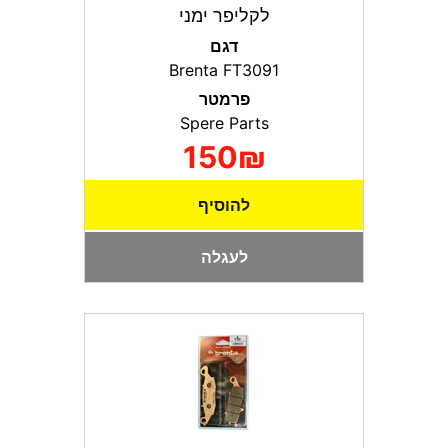
לקליפר ימני
דגם
Brenta FT3091
פרמטר
Spere Parts
150₪
להוסיף
לעגלה