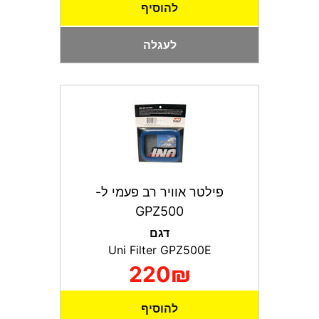
להוסיף
לעגלה
פילטר אוויר רב פעמי ל-
GPZ500
דגם
Uni Filter GPZ500E
220₪
להוסיף