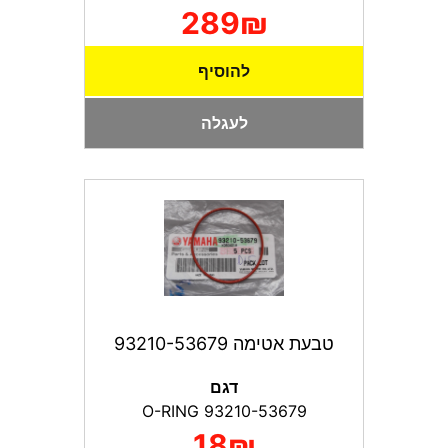
289₪
להוסיף
לעגלה
טבעת אטימה 93210-53679
דגם
93210-53679 O-RING
18₪