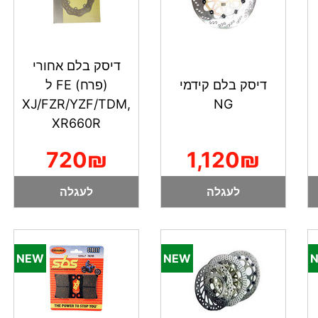
דיסק בלם אחורי
דיסק בלם קידמי
(פרח) FE ל
XJ/FZR/YZF/TDM,
NG
XR660R
720₪
1,120₪
לעגלה
לעגלה