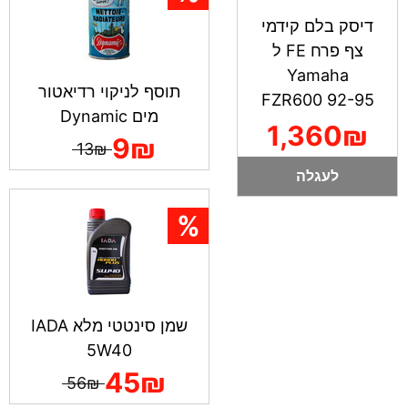
דיסק בלם קידמי
צף פרח FE ל
Yamaha
תוסף לניקוי רדיאטור
FZR600 92-95
מים Dynamic
1,360₪
9₪
13₪
לעגלה
שמן סינטטי מלא IADA
5W40
45₪
56₪