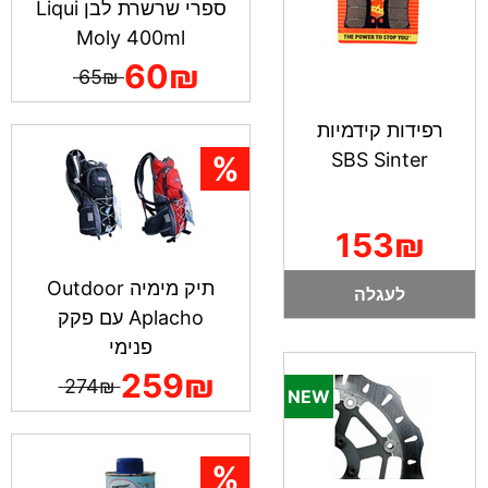
ספרי שרשרת לבן Liqui
Moly 400ml
60₪
65₪
רפידות קידמיות
SBS Sinter
153₪
תיק מימיה Outdoor
לעגלה
Aplacho עם פקק
פנימי
259₪
274₪