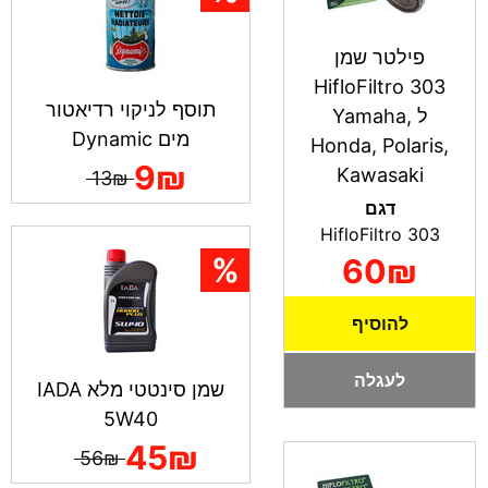
פילטר שמן
HifloFiltro 303
תוסף לניקוי רדיאטור
ל Yamaha,
מים Dynamic
Honda, Polaris,
9₪
Kawasaki
13₪
דגם
HifloFiltro 303
60₪
להוסיף
לעגלה
שמן סינטטי מלא IADA
5W40
45₪
56₪