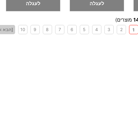
לעגלה
לעגלה
1
מוצרים)
2
3
4
5
6
7
8
9
10
[הבא >
1