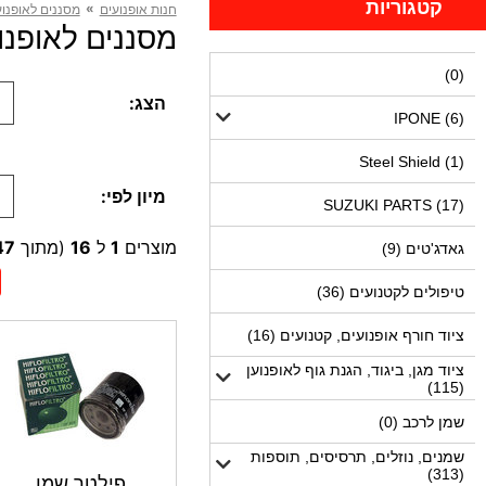
קטגוריות
»
חנות אופנועים
מסננים לאופנוע
מסננים לאופנועי Honda (147 מו
(0)
הצג:
IPONE (6)
Steel Shield (1)
מיון לפי:
SUZUKI PARTS (17)
מוצרים
1
ל
16
(מתוך
47
גאדג'טים (9)
טיפולים לקטנועים (36)
ציוד חורף אופנועים, קטנועים (16)
ציוד מגן, ביגוד, הגנת גוף לאופנוען
(115)
שמן לרכב (0)
שמנים, נוזלים, תרסיסים, תוספות
(313)
פילטר שמן