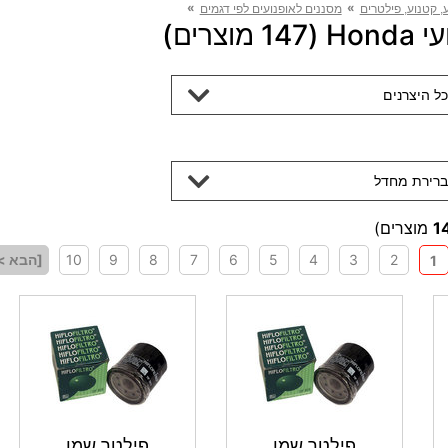
»
»
, קטנוע, פילטרים
מסננים לאופנועים לפי דגמים
צרים)
כל היצרנים
ברירת מחדל
1
מוצרים)
2
3
4
5
6
7
8
9
10
[הבא >
1
פילטר שמן
פילטר שמן