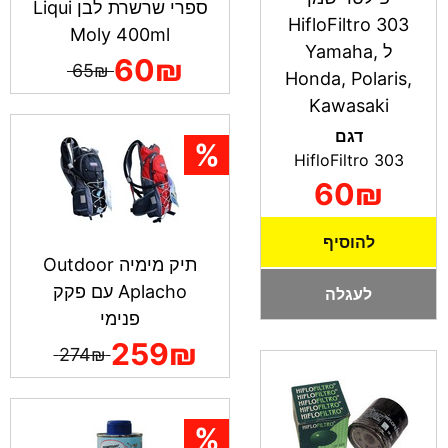
ספרי שרשרת לבן Liqui
HifloFiltro 303
Moly 400ml
ל Yamaha,
60₪
65₪
Honda, Polaris,
Kawasaki
דגם
HifloFiltro 303
60₪
להוסיף
תיק מימיה Outdoor
Aplacho עם פקק
לעגלה
פנימי
259₪
274₪