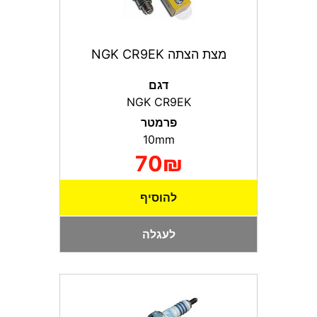
מצת הצתה NGK CR9EK
דגם
NGK CR9EK
פרמטר
10mm
70₪
להוסיף
לעגלה