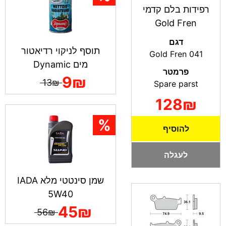
רפידות בלם קדמי
Gold Fren
דגם
תוסף לניקוי רדיאטור
Gold Fren 041
מים Dynamic
פרמטר
9₪
13₪
Spare parst
128₪
להוסיף
לעגלה
שמן סינטטי מלא IADA
5W40
45₪
56₪