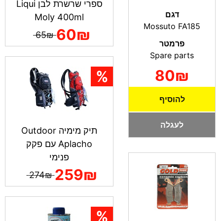
ספרי שרשרת לבן Liqui
דגם
Moly 400ml
Mossuto FA185
60₪
65₪
פרמטר
Spare parts
80₪
להוסיף
לעגלה
תיק מימיה Outdoor
Aplacho עם פקק
פנימי
259₪
274₪