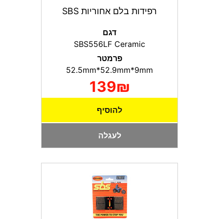
רפידות בלם אחוריות SBS
דגם
SBS556LF Ceramic
פרמטר
52.5mm*52.9mm*9mm
139₪
להוסיף
לעגלה