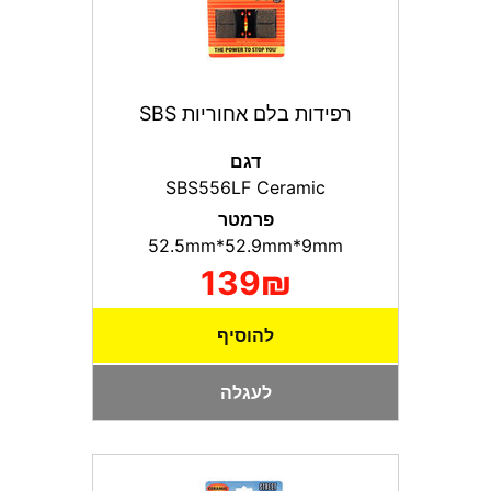
רפידות בלם אחוריות SBS
דגם
SBS556LF Ceramic
פרמטר
52.5mm*52.9mm*9mm
139₪
להוסיף
לעגלה