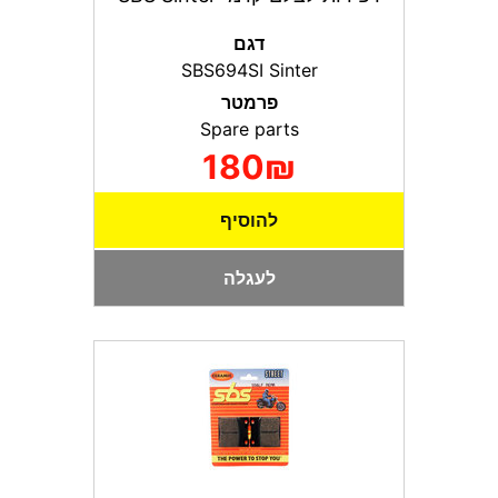
דגם
SBS694SI Sinter
פרמטר
Spare parts
180₪
להוסיף
לעגלה