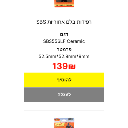
רפידות בלם אחוריות SBS
דגם
SBS556LF Ceramic
פרמטר
52.5mm*52.9mm*9mm
139₪
להוסיף
לעגלה