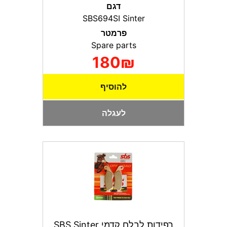
דגם
SBS694SI Sinter
פרמטר
Spare parts
180₪
להוסיף
לעגלה
רפידות לבלם קדמי SBS Sinter