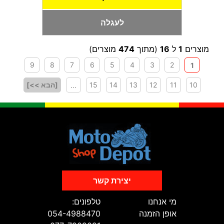
לעגלה
מוצרים
1
ל
16
(מתוך
474
מוצרים)
9
8
7
6
5
4
3
2
1
10
11
12
13
14
15
[הבא >>]
...
יצירת קשר
מי אנחנו
טלפונים:
אופן הזמנה
054-4988470