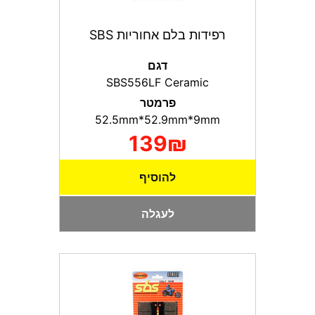
רפידות בלם אחוריות SBS
דגם
SBS556LF Ceramic
פרמטר
52.5mm*52.9mm*9mm
139₪
להוסיף
לעגלה