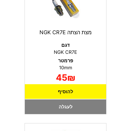
מצת הצתה NGK CR7E
דגם
NGK CR7E
פרמטר
10mm
45₪
להוסיף
לעגלה