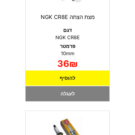
מצת הצתה NGK CR8E
דגם
NGK CR8E
פרמטר
10mm
36₪
להוסיף
לעגלה