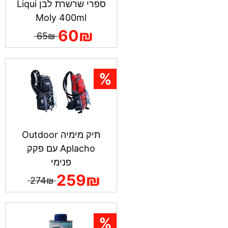
ספרי שרשרת לבן Liqui
Moly 400ml
60₪
65₪
תיק מימיה Outdoor
Aplacho עם פקק
פנימי
259₪
274₪