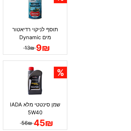
תוסף לניקוי רדיאטור
מים Dynamic
9₪
13₪
שמן סינטטי מלא IADA
5W40
45₪
56₪