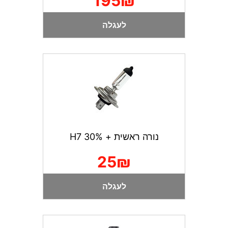
195₪
לעגלה
נורה ראשית + 30% H7
25₪
לעגלה