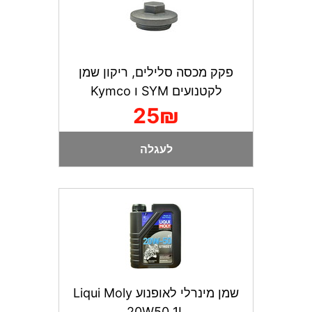
פקק מכסה סלילים, ריקון שמן
לקטנועים SYM ו Kymco
25₪
לעגלה
שמן מינרלי לאופנוע Liqui Moly
20W50 1L