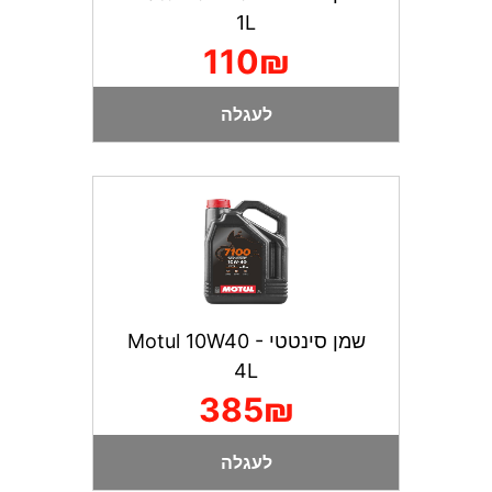
1L
110₪
לעגלה
שמן סינטטי Motul 10W40 -
4L
385₪
לעגלה