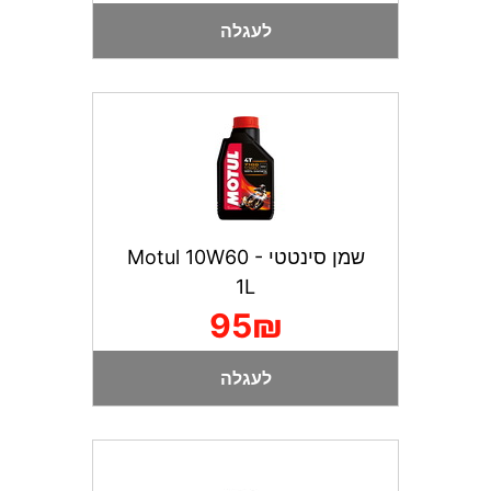
לעגלה
שמן סינטטי Motul 10W60 -
1L
95₪
לעגלה