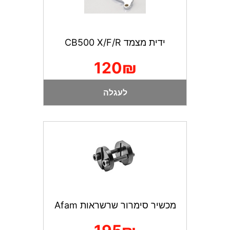
ידית מצמד CB500 X/F/R
120₪
לעגלה
מכשיר סימרור שרשראות Afam