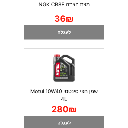
מצת הצתה NGK CR8E
36₪
לעגלה
שמן חצי סינטטי Motul 10W40
4L
280₪
לעגלה