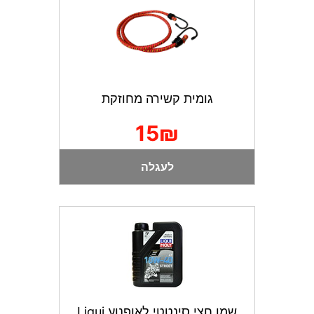
גומית קשירה מחוזקת
15₪
לעגלה
שמן חצי סינטטי לאופנוע Liqui