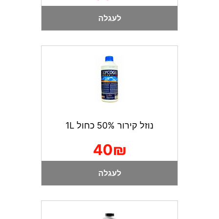
לעגלה
נוזל קירור 50% כחול 1L
40₪
לעגלה