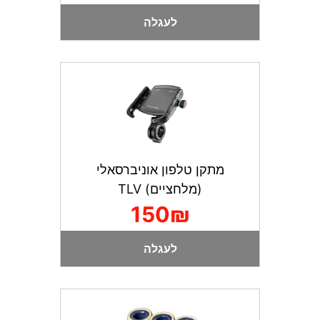
לעגלה
מתקן טלפון אוניברסאלי
(מלחציים) TLV
150₪
לעגלה