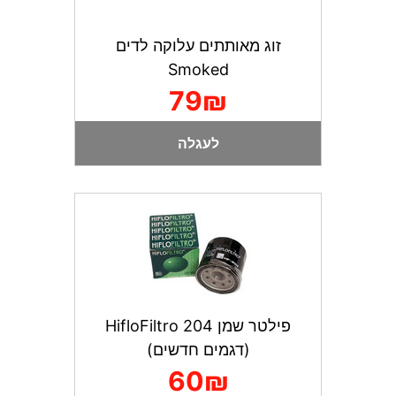
זוג מאותתים עלוקה לדים
Smoked
79₪
לעגלה
פילטר שמן HifloFiltro 204
(דגמים חדשים)
60₪