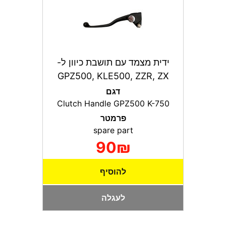
ידית מצמד עם תושבת כיוון ל-
GPZ500, KLE500, ZZR, ZX
דגם
Clutch Handle GPZ500 K-750
פרמטר
spare part
90₪
להוסיף
לעגלה