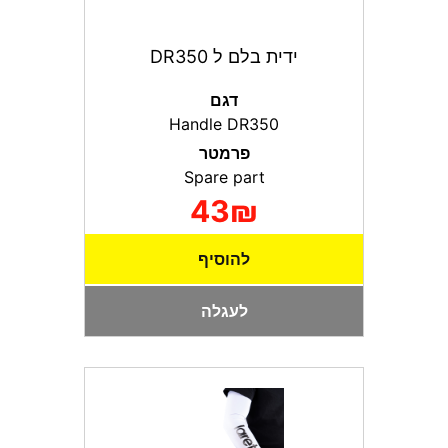
ידית בלם ל DR350
דגם
Handle DR350
פרמטר
Spare part
43₪
להוסיף
לעגלה