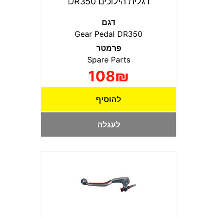
רגלית הילוכים DR350
דגם
Gear Pedal DR350
פרמטר
Spare Parts
108₪
להוסיף
לעגלה