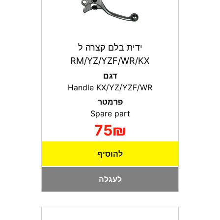
ידית בלם קצרה ל
RM/YZ/YZF/WR/KX
דגם
Handle KX/YZ/YZF/WR
פרמטר
Spare part
75₪
להוסיף
לעגלה