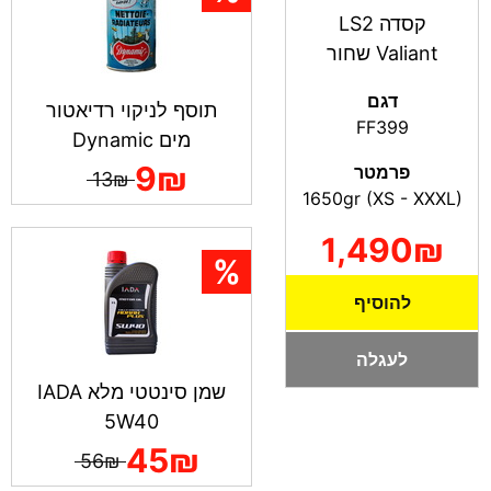
קסדה LS2
Valiant שחור
דגם
תוסף לניקוי רדיאטור
FF399
מים Dynamic
9₪
פרמטר
13₪
1650gr (XS - XXXL)
1,490₪
להוסיף
לעגלה
שמן סינטטי מלא IADA
5W40
45₪
56₪