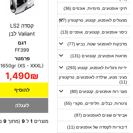
תיקי אופנועים, מימיות, אוכפים (36)
מנעולים לאופנוע, קטנוע, טרקטורון (27)
קסדה LS2
כיסוי אופנועים, קטנועים, אופניים (13)
Valiant לבן
דגם
מדבקות לאופנועי שטח, כביש (77)
FF399
מראות אופנועים, קטנועים (131)
פרמטר
1650gr (XS - XXXL)
ידיות ורגליות לאופנוע, קטנוע (293)
1,490₪
מגיני מנוע, שילדה לאופנועים, טרקטורון
(11)
להוסיף
מגני רוח אופנועים, קטנועים (80)
צינורות, כבלים, חליפיים, מקורי (55)
לעגלה
אביזרים שונים לאופנועים (97)
מוצרים
1
ל
9
(מתוך
9
מו
דיבוריות לקסדה של אופנועים (11)