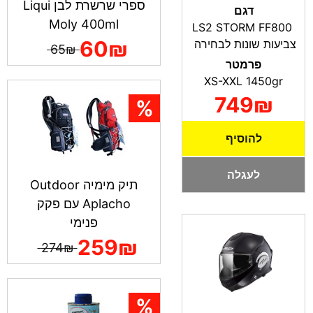
ספרי שרשרת לבן Liqui
דגם
Moly 400ml
LS2 STORM FF800
60₪
צביעות שונות לבחירה
65₪
פרמטר
XS-XXL 1450gr
749₪
להוסיף
לעגלה
תיק מימיה Outdoor
Aplacho עם פקק
פנימי
259₪
274₪