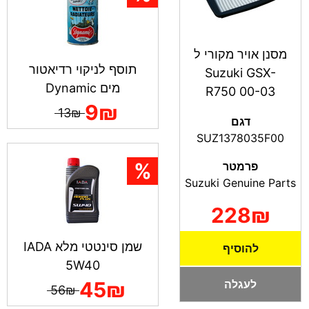
מסנן אויר מקורי ל
תוסף לניקוי רדיאטור
Suzuki GSX-
מים Dynamic
R750 00-03
9₪
13₪
דגם
SUZ1378035F00
פרמטר
Suzuki Genuine Parts
228₪
שמן סינטטי מלא IADA
להוסיף
5W40
לעגלה
45₪
56₪