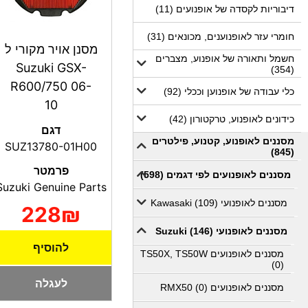
דיבוריות לקסדה של אופנועים (11)
חומרי עזר לאופנוענים, מכונאים (31)
מסנן אויר מקורי ל
חשמל ותאורה של אופנוע, מצברים
Suzuki GSX-
(354)
R600/750 06-
כלי עבודה של אופנוען וככלי (92)
10
כידונים לאופנוע, טרקטורון (42)
דגם
מסננים לאופנוע, קטנוע, פילטרים
SUZ13780-01H00
(845)
פרמטר
מסננים לאופנועים לפי דגמים (598)
Suzuki Genuine Parts
מסננים לאופנועי Kawasaki (109)
228₪
מסננים לאופנועי Suzuki (146)
להוסיף
מסננים לאופנועים TS50X, TS50W
(0)
לעגלה
מסננים לאופנועים RMX50 (0)