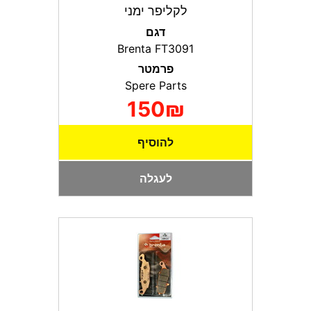
לקליפר ימני
דגם
Brenta FT3091
פרמטר
Spere Parts
150₪
להוסיף
לעגלה