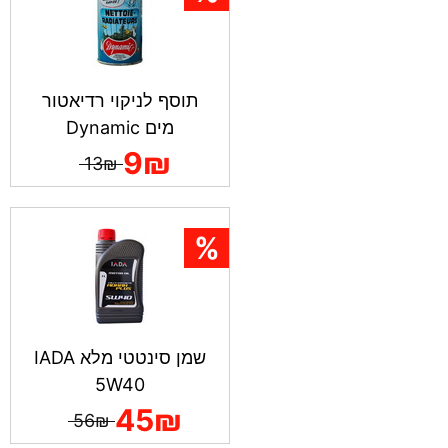
תוסף לניקוי רדיאטור
מים Dynamic
9₪
13₪
שמן סינטטי מלא IADA
5W40
45₪
56₪