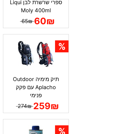
ספרי שרשרת לבן Liqui
Moly 400ml
60₪
65₪
תיק מימיה Outdoor
Aplacho עם פקק
פנימי
259₪
274₪