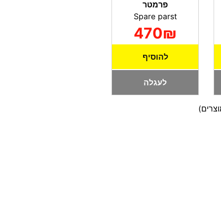
פרמטר
Spare parst
470₪
להוסיף
לעגלה
צרים)