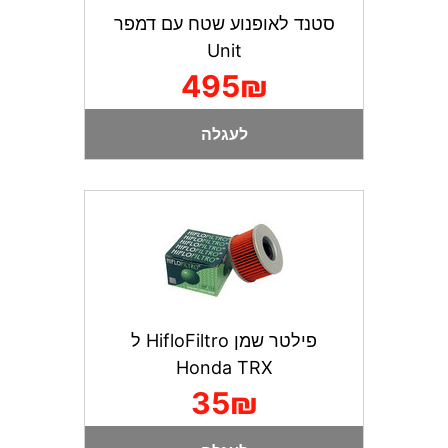
סטנד לאופנוע שטח עם דמפר
Unit
495₪
לעגלה
פילטר שמן HifloFiltro ל
Honda TRX
35₪