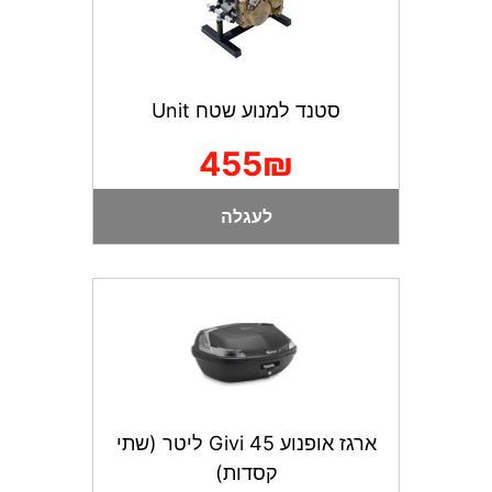
סטנד למנוע שטח Unit
455₪
לעגלה
ארגז אופנוע Givi 45 ליטר (שתי
קסדות)