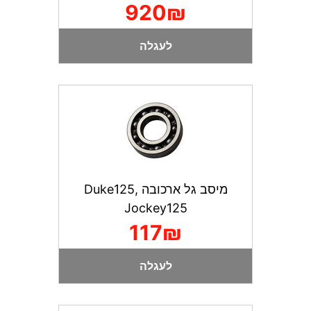
920₪
לעגלה
מיסב גל ארכובה Duke125,
Jockey125
117₪
לעגלה