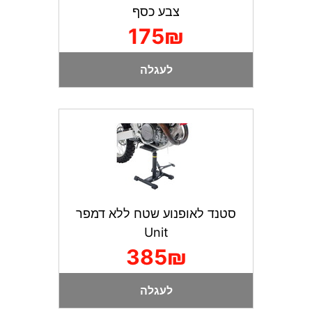
צבע כסף
175₪
לעגלה
סטנד לאופנוע שטח ללא דמפר
Unit
385₪
לעגלה