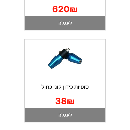
620₪
לעגלה
סופיות כידון קוני כחול
38₪
לעגלה