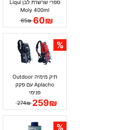
ספרי שרשרת לבן Liqui
Moly 400ml
60₪
65₪
תיק מימיה Outdoor
Aplacho עם פקק
פנימי
259₪
274₪