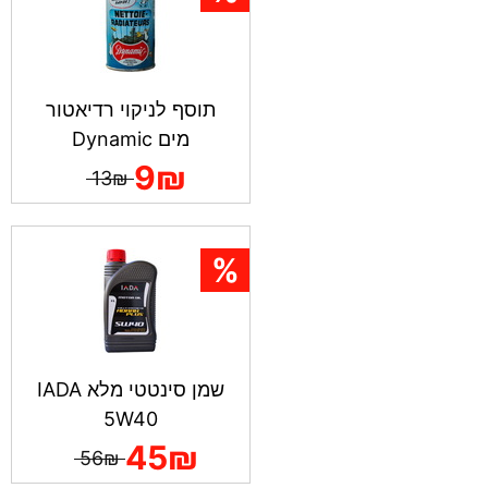
תוסף לניקוי רדיאטור
מים Dynamic
9₪
13₪
שמן סינטטי מלא IADA
5W40
45₪
56₪