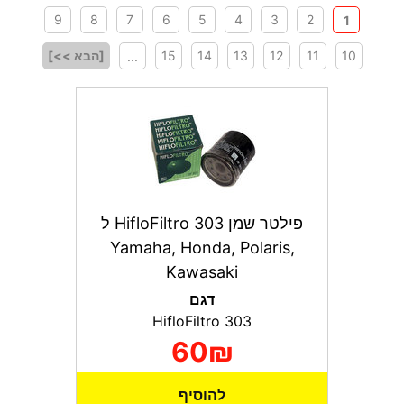
9
8
7
6
5
4
3
2
1
10
11
12
13
14
15
[הבא >>]
...
פילטר שמן HifloFiltro 303 ל
Yamaha, Honda, Polaris,
Kawasaki
דגם
HifloFiltro 303
60₪
להוסיף